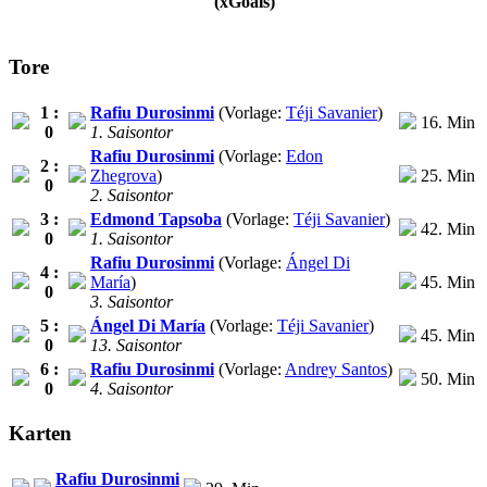
(xGoals)
Tore
1 :
Rafiu Durosinmi
(Vorlage:
Téji Savanier
)
16. Min
0
1. Saisontor
Rafiu Durosinmi
(Vorlage:
Edon
2 :
Zhegrova
)
25. Min
0
2. Saisontor
3 :
Edmond Tapsoba
(Vorlage:
Téji Savanier
)
42. Min
0
1. Saisontor
Rafiu Durosinmi
(Vorlage:
Ángel Di
4 :
María
)
45. Min
0
3. Saisontor
5 :
Ángel Di María
(Vorlage:
Téji Savanier
)
45. Min
0
13. Saisontor
6 :
Rafiu Durosinmi
(Vorlage:
Andrey Santos
)
50. Min
0
4. Saisontor
Karten
Rafiu Durosinmi