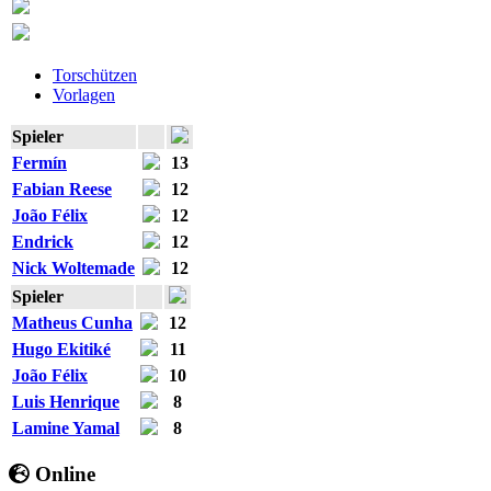
Torschützen
Vorlagen
Spieler
Fermín
13
Fabian Reese
12
João Félix
12
Endrick
12
Nick Woltemade
12
Spieler
Matheus Cunha
12
Hugo Ekitiké
11
João Félix
10
Luis Henrique
8
Lamine Yamal
8
Online