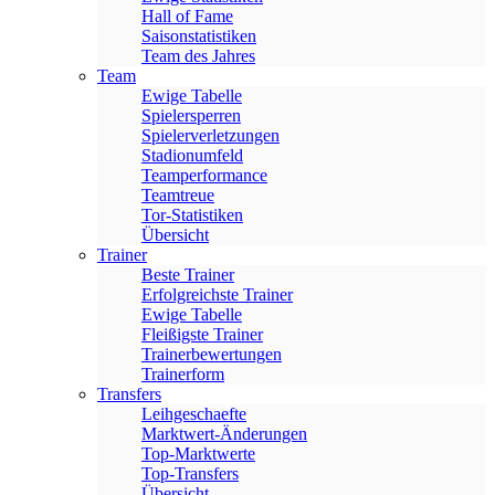
Hall of Fame
Saisonstatistiken
Team des Jahres
Team
Ewige Tabelle
Spielersperren
Spielerverletzungen
Stadionumfeld
Teamperformance
Teamtreue
Tor-Statistiken
Übersicht
Trainer
Beste Trainer
Erfolgreichste Trainer
Ewige Tabelle
Fleißigste Trainer
Trainerbewertungen
Trainerform
Transfers
Leihgeschaefte
Marktwert-Änderungen
Top-Marktwerte
Top-Transfers
Übersicht