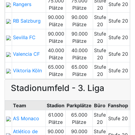
75.000
75.000
Stufe
Rangers
Stufe 20
Plätze
Plätze
20
90.000
90.000
Stufe
RB Salzburg
Stufe 20
Plätze
Plätze
20
90.000
90.000
Stufe
Sevilla FC
Stufe 20
Plätze
Plätze
20
40.000
40.000
Stufe
Valencia CF
Stufe 20
Plätze
Plätze
20
65.000
65.000
Stufe
Viktoria Köln
Stufe 20
Plätze
Plätze
20
Stadionumfeld - 3. Liga
Team
Stadion
Parkplätze
Büro
Fanshop
M
61.000
65.000
Stufe
AS Monaco
Stufe 20
Plätze
Plätze
20
Atlético de
90.000
90.000
Stufe