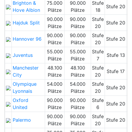
Brighton &
75.000
90.000
Stufe
Stufe 20
Hove Albion
Plätze
Plätze
18
90.000
90.000
Stufe
Hajduk Split
Stufe 20
Plätze
Plätze
20
90.000
90.000
Stufe
Hannover 96
Stufe 20
Plätze
Plätze
20
55.000
55.000
Stufe
Juventus
Stufe 13
Plätze
Plätze
7
Manchester
48.100
48.100
Stufe
Stufe 17
City
Plätze
Plätze
20
Olympique
54.000
54.000
Stufe
Stufe 20
Lyonnais
Plätze
Plätze
20
Oxford
90.000
90.000
Stufe
Stufe 20
United
Plätze
Plätze
6
90.000
90.000
Stufe
Palermo
Stufe 20
Plätze
Plätze
20