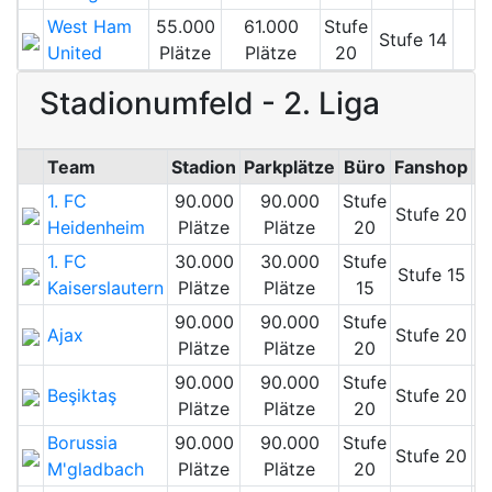
West Ham
55.000
61.000
Stufe
Stufe 14
United
Plätze
Plätze
20
Stadionumfeld - 2. Liga
Team
Stadion
Parkplätze
Büro
Fanshop
M
1. FC
90.000
90.000
Stufe
Stufe 20
Heidenheim
Plätze
Plätze
20
1. FC
30.000
30.000
Stufe
Stufe 15
Kaiserslautern
Plätze
Plätze
15
90.000
90.000
Stufe
Ajax
Stufe 20
Plätze
Plätze
20
90.000
90.000
Stufe
Beşiktaş
Stufe 20
Plätze
Plätze
20
Borussia
90.000
90.000
Stufe
Stufe 20
M'gladbach
Plätze
Plätze
20