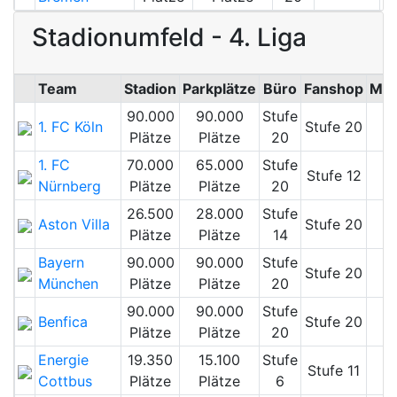
Stadionumfeld - 4. Liga
Team
Stadion
Parkplätze
Büro
Fanshop
Med
90.000
90.000
Stufe
1. FC Köln
Stufe 20
Plätze
Plätze
20
1. FC
70.000
65.000
Stufe
Stufe 12
Nürnberg
Plätze
Plätze
20
26.500
28.000
Stufe
Aston Villa
Stufe 20
Plätze
Plätze
14
Bayern
90.000
90.000
Stufe
Stufe 20
München
Plätze
Plätze
20
90.000
90.000
Stufe
Benfica
Stufe 20
Plätze
Plätze
20
Energie
19.350
15.100
Stufe
Stufe 11
Cottbus
Plätze
Plätze
6