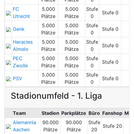
FC
5.000
5.000
Stufe
Stufe 0
Utrecht
Plätze
Plätze
0
5.000
5.000
Stufe
Genk
Stufe 0
Plätze
Plätze
0
Heracles
5.000
5.000
Stufe
Stufe 0
Almelo
Plätze
Plätze
0
PEC
5.000
5.000
Stufe
Stufe 0
Zwolle
Plätze
Plätze
0
5.000
5.000
Stufe
PSV
Stufe 0
Plätze
Plätze
0
Stadionumfeld - 1. Liga
Team
Stadion
Parkplätze
Büro
Fanshop
Med
Alemannia
90.000
90.000
Stufe
Stufe 20
Aachen
Plätze
Plätze
20