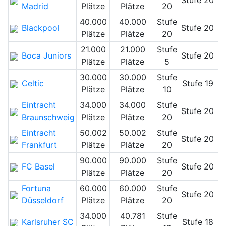
Stufe 20
Madrid
Plätze
Plätze
20
40.000
40.000
Stufe
Blackpool
Stufe 20
Plätze
Plätze
20
21.000
21.000
Stufe
Boca Juniors
Stufe 20
Plätze
Plätze
5
30.000
30.000
Stufe
Celtic
Stufe 19
Plätze
Plätze
10
Eintracht
34.000
34.000
Stufe
Stufe 20
Braunschweig
Plätze
Plätze
20
Eintracht
50.002
50.002
Stufe
Stufe 20
Frankfurt
Plätze
Plätze
20
90.000
90.000
Stufe
FC Basel
Stufe 20
Plätze
Plätze
20
Fortuna
60.000
60.000
Stufe
Stufe 20
Düsseldorf
Plätze
Plätze
20
34.000
40.781
Stufe
Karlsruher SC
Stufe 18