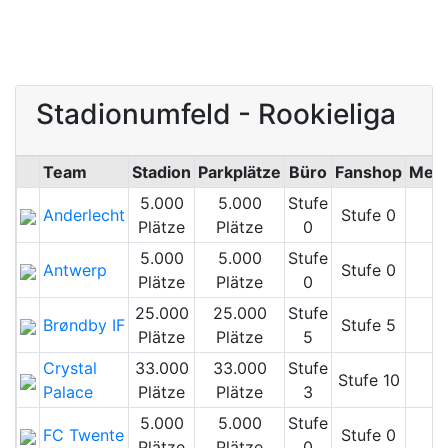
Stadionumfeld - Rookieliga
Team
Stadion
Parkplätze
Büro
Fanshop
Medi
5.000
5.000
Stufe
Anderlecht
Stufe 0
Plätze
Plätze
0
5.000
5.000
Stufe
Antwerp
Stufe 0
Plätze
Plätze
0
25.000
25.000
Stufe
Brøndby IF
Stufe 5
Plätze
Plätze
5
Crystal
33.000
33.000
Stufe
Stufe 10
Palace
Plätze
Plätze
3
5.000
5.000
Stufe
FC Twente
Stufe 0
Plätze
Plätze
0