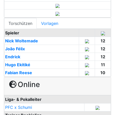
Torschützen
Vorlagen
Spieler
Nick Woltemade
12
João Félix
12
Endrick
12
Hugo Ekitiké
11
Fabian Reese
10
Online
Liga- & Pokalleiter
PFC x Schumi