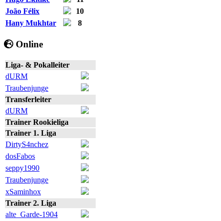
João Félix
10
Hany Mukhtar
8
Online
Liga- & Pokalleiter
dURM
Traubenjunge
Transferleiter
dURM
Trainer Rookieliga
Trainer 1. Liga
DirtyS4nchez
dosFabos
seppy1990
Traubenjunge
xSaminhox
Trainer 2. Liga
alte_Garde-1904