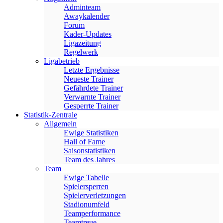
Adminteam
Awaykalender
Forum
Kader-Updates
Ligazeitung
Regelwerk
Ligabetrieb
Letzte Ergebnisse
Neueste Trainer
Gefährdete Trainer
Verwarnte Trainer
Gesperrte Trainer
Statistik-Zentrale
Allgemein
Ewige Statistiken
Hall of Fame
Saisonstatistiken
Team des Jahres
Team
Ewige Tabelle
Spielersperren
Spielerverletzungen
Stadionumfeld
Teamperformance
Teamtreue