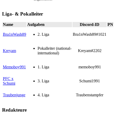
Liga- & Pokalleiter
Name
Aufgaben
Discord-ID
PN
Bra1nWash89
2. Liga
Bra1nWash89#1021
Pokalleiter (national-
Kreyam
Kreyam#2202
international)
Memoboy991
1. Liga
memoboy991
PFC x
3. Liga
Schumi1991
Schumi
Traubenjunge
4. Liga
Traubenstampfer
Redakteure