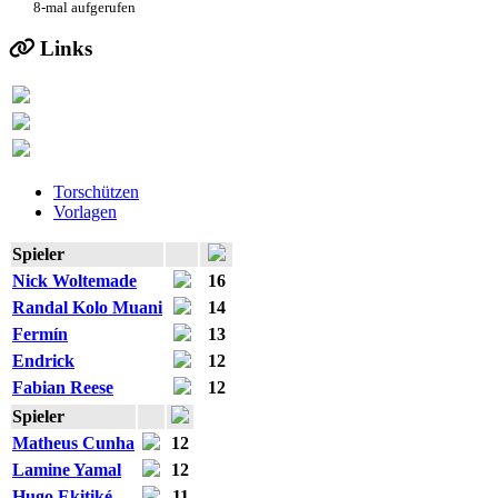
8-mal aufgerufen
Links
Torschützen
Vorlagen
Spieler
Nick Woltemade
16
Randal Kolo Muani
14
Fermín
13
Endrick
12
Fabian Reese
12
Spieler
Matheus Cunha
12
Lamine Yamal
12
Hugo Ekitiké
11