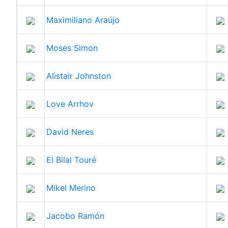
Maximiliano Araújo
Moses Simon
Alistair Johnston
Love Arrhov
David Neres
El Bilal Touré
Mikel Merino
Jacobo Ramón