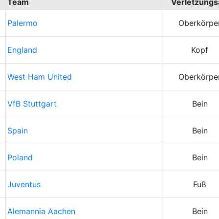
Team
Verletzungs
Palermo
Oberkörpe
England
Kopf
West Ham United
Oberkörpe
VfB Stuttgart
Bein
Spain
Bein
Poland
Bein
Juventus
Fuß
Alemannia Aachen
Bein