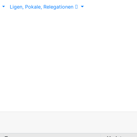
Ligen, Pokale, Relegationen