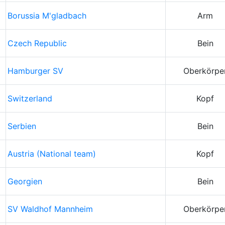
Borussia M'gladbach
Arm
Czech Republic
Bein
Hamburger SV
Oberkörpe
Switzerland
Kopf
Serbien
Bein
Austria (National team)
Kopf
Georgien
Bein
SV Waldhof Mannheim
Oberkörpe