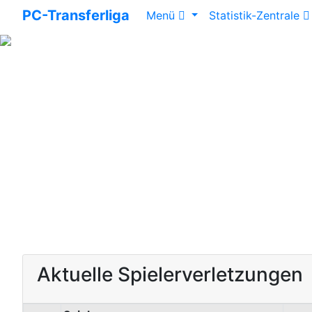
PC-Transferliga
Menü
Statistik-Zentrale
Aktuelle Spielerverletzungen