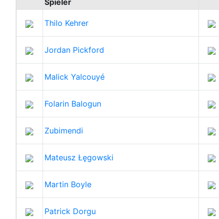
Spieler
Thilo Kehrer
Jordan Pickford
Malick Yalcouyé
Folarin Balogun
Zubimendi
Mateusz Łęgowski
Martin Boyle
Patrick Dorgu