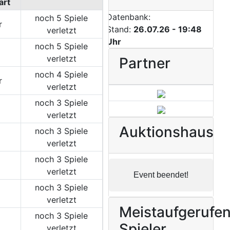
art
Datenbank:
noch 5 Spiele
r
Stand:
26.07.26 - 19:48
verletzt
Uhr
noch 5 Spiele
verletzt
Partner
noch 4 Spiele
r
verletzt
noch 3 Spiele
verletzt
Auktionshaus
noch 3 Spiele
verletzt
noch 3 Spiele
verletzt
Event beendet!
noch 3 Spiele
verletzt
Meistaufgerufe
noch 3 Spiele
Spieler
verletzt