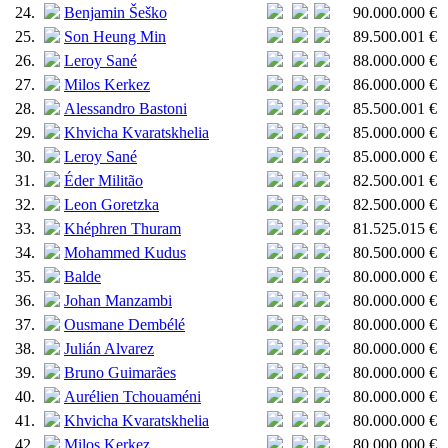
24.
Benjamin Šeško
90.000.000 €
25.
Son Heung Min
89.500.001 €
26.
Leroy Sané
88.000.000 €
27.
Milos Kerkez
86.000.000 €
28.
Alessandro Bastoni
85.500.001 €
29.
Khvicha Kvaratskhelia
85.000.000 €
30.
Leroy Sané
85.000.000 €
31.
Éder Militão
82.500.001 €
32.
Leon Goretzka
82.500.000 €
33.
Khéphren Thuram
81.525.015 €
34.
Mohammed Kudus
80.500.000 €
35.
Balde
80.000.000 €
36.
Johan Manzambi
80.000.000 €
37.
Ousmane Dembélé
80.000.000 €
38.
Julián Alvarez
80.000.000 €
39.
Bruno Guimarães
80.000.000 €
40.
Aurélien Tchouaméni
80.000.000 €
41.
Khvicha Kvaratskhelia
80.000.000 €
42.
Milos Kerkez
80.000.000 €