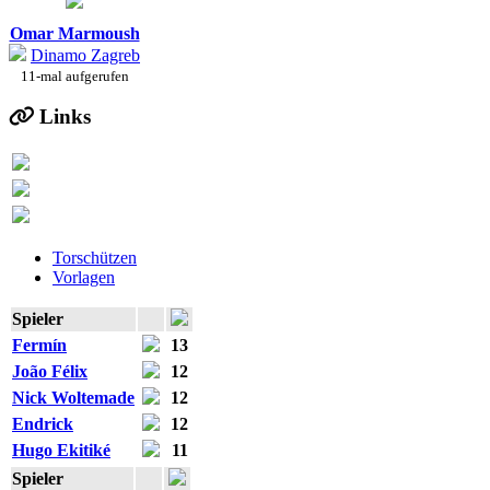
Omar Marmoush
Dinamo Zagreb
11-mal aufgerufen
Links
Torschützen
Vorlagen
Spieler
Fermín
13
João Félix
12
Nick Woltemade
12
Endrick
12
Hugo Ekitiké
11
Spieler