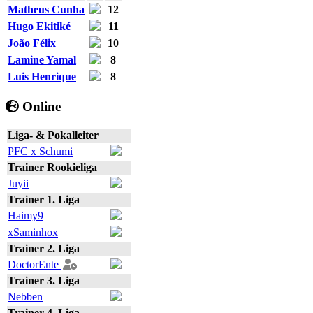
Matheus Cunha
12
Hugo Ekitiké
11
João Félix
10
Lamine Yamal
8
Luis Henrique
8
Online
Liga- & Pokalleiter
PFC x Schumi
Trainer Rookieliga
Juyii
Trainer 1. Liga
Haimy9
xSaminhox
Trainer 2. Liga
DoctorEnte
Trainer 3. Liga
Nebben
Trainer 4. Liga