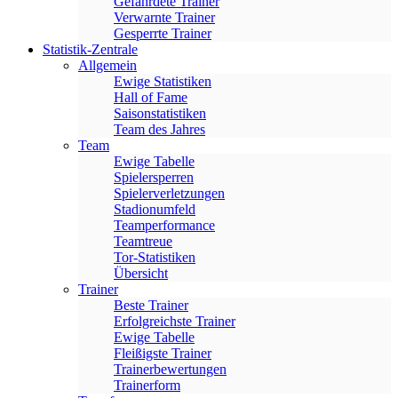
Gefährdete Trainer
Verwarnte Trainer
Gesperrte Trainer
Statistik-Zentrale
Allgemein
Ewige Statistiken
Hall of Fame
Saisonstatistiken
Team des Jahres
Team
Ewige Tabelle
Spielersperren
Spielerverletzungen
Stadionumfeld
Teamperformance
Teamtreue
Tor-Statistiken
Übersicht
Trainer
Beste Trainer
Erfolgreichste Trainer
Ewige Tabelle
Fleißigste Trainer
Trainerbewertungen
Trainerform