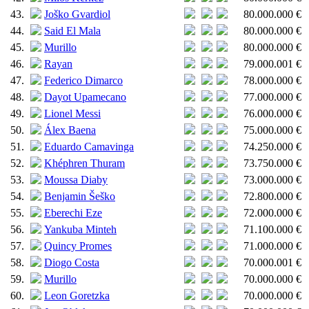
43.
Joško Gvardiol
80.000.000 €
44.
Said El Mala
80.000.000 €
45.
Murillo
80.000.000 €
46.
Rayan
79.000.001 €
47.
Federico Dimarco
78.000.000 €
48.
Dayot Upamecano
77.000.000 €
49.
Lionel Messi
76.000.000 €
50.
Álex Baena
75.000.000 €
51.
Eduardo Camavinga
74.250.000 €
52.
Khéphren Thuram
73.750.000 €
53.
Moussa Diaby
73.000.000 €
54.
Benjamin Šeško
72.800.000 €
55.
Eberechi Eze
72.000.000 €
56.
Yankuba Minteh
71.100.000 €
57.
Quincy Promes
71.000.000 €
58.
Diogo Costa
70.000.001 €
59.
Murillo
70.000.000 €
60.
Leon Goretzka
70.000.000 €