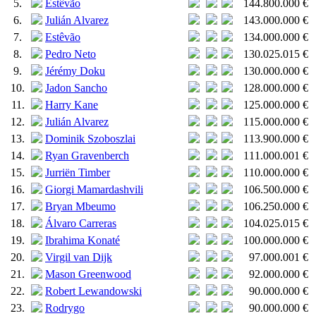
5.
Estêvão
144.800.000 €
6.
Julián Alvarez
143.000.000 €
7.
Estêvão
134.000.000 €
8.
Pedro Neto
130.025.015 €
9.
Jérémy Doku
130.000.000 €
10.
Jadon Sancho
128.000.000 €
11.
Harry Kane
125.000.000 €
12.
Julián Alvarez
115.000.000 €
13.
Dominik Szoboszlai
113.900.000 €
14.
Ryan Gravenberch
111.000.001 €
15.
Jurriën Timber
110.000.000 €
16.
Giorgi Mamardashvili
106.500.000 €
17.
Bryan Mbeumo
106.250.000 €
18.
Álvaro Carreras
104.025.015 €
19.
Ibrahima Konaté
100.000.000 €
20.
Virgil van Dijk
97.000.001 €
21.
Mason Greenwood
92.000.000 €
22.
Robert Lewandowski
90.000.000 €
23.
Rodrygo
90.000.000 €