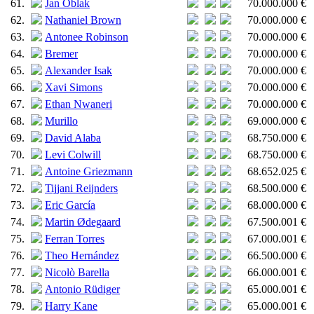
61.
Jan Oblak
70.000.000 €
62.
Nathaniel Brown
70.000.000 €
63.
Antonee Robinson
70.000.000 €
64.
Bremer
70.000.000 €
65.
Alexander Isak
70.000.000 €
66.
Xavi Simons
70.000.000 €
67.
Ethan Nwaneri
70.000.000 €
68.
Murillo
69.000.000 €
69.
David Alaba
68.750.000 €
70.
Levi Colwill
68.750.000 €
71.
Antoine Griezmann
68.652.025 €
72.
Tijjani Reijnders
68.500.000 €
73.
Eric García
68.000.000 €
74.
Martin Ødegaard
67.500.001 €
75.
Ferran Torres
67.000.001 €
76.
Theo Hernández
66.500.000 €
77.
Nicolò Barella
66.000.001 €
78.
Antonio Rüdiger
65.000.001 €
79.
Harry Kane
65.000.001 €