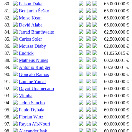
80.
Patson Daka
65.000.000 €
81.
Benjamin Šeško
65.000.000 €
82.
Moise Kean
65.000.000 €
83.
David Alaba
65.000.000 €
84.
Jarrad Branthwaite
62.500.000 €
85.
Carlos Soler
62.500.000 €
86.
Moussa Diaby
62.000.000 €
87.
Endrick
61.025.015 €
88.
Matheus Nunes
60.500.001 €
89.
Antonio Rüdiger
60.500.001 €
90.
Gonçalo Ramos
60.000.000 €
91.
Lamine Yamal
60.000.000 €
92.
Dayot Upamecano
60.000.000 €
93.
Vitinha
60.000.000 €
94.
Jadon Sancho
60.000.000 €
95.
Paulo Dybala
60.000.000 €
96.
Florian Wirtz
60.000.000 €
97.
Rayan Aït-Nouri
60.000.000 €
98.
Alexander Isak
60.000.000 €